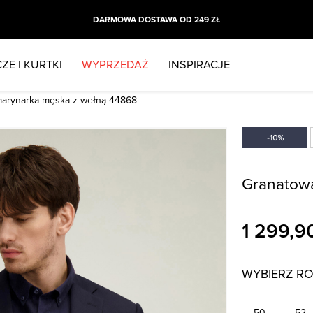
DARMOWA DOSTAWA OD 249 ZŁ
ZE I KURTKI
WYPRZEDAŻ
INSPIRACJE
marynarka męska z wełną 44868
Granatow
1 299,9
WYBIERZ R
50
52