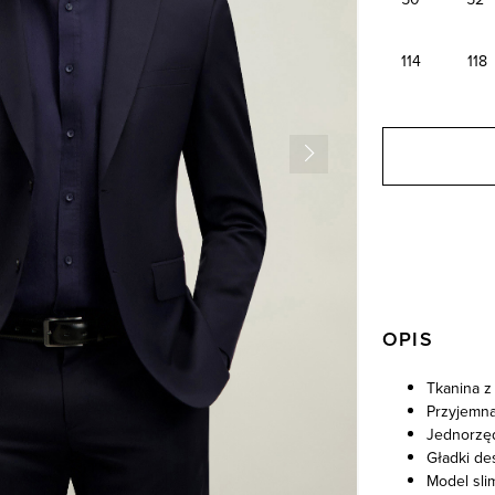
114
118
OPIS
Tkanina z
Przyjemna
Jednorzę
Gładki de
Model sli