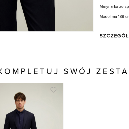
Marynarka ze spo
Model ma 188 cm
SZCZEGÓŁ
Wysyłka
Kod produktu:
Skład tkaniny
KOMPLETUJ SWÓJ ZEST
Składy podszew
Kolor
Model