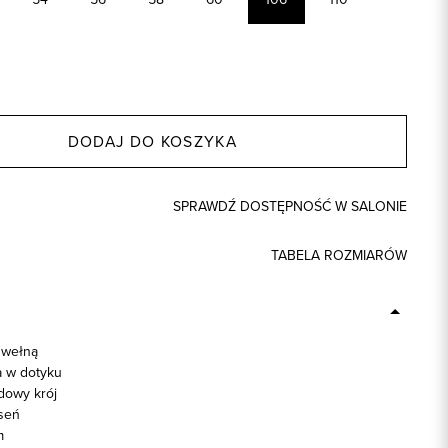
DODAJ DO KOSZYKA
SPRAWDŹ DOSTĘPNOŚĆ W SALONIE
TABELA ROZMIARÓW
 wełną
 w dotyku
dowy krój
seń
m