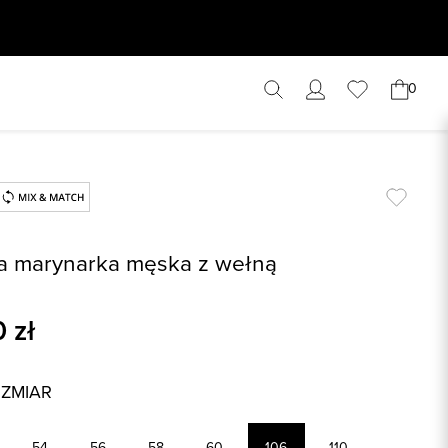
0
a marynarka męska z wełną
0
zł
OZMIAR
54
56
58
60
106
110