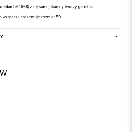
dniami (64868) z tej samej tkaniny tworzy garnitur.
 wzrostu i prezentuje rozmiar 50.
Y
W ciągu 24 godzin
44868
52% Wełna, 46% Poliester, 2% Elastan
AW
ek
1: 58% Wiskoza, 1: 40% Poliamid, 1: 2%
Elastan, 2: 100% Acetat
granatowy
slim