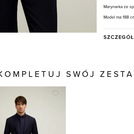
Marynarka ze spo
Model ma 188 cm
SZCZEGÓŁ
Wysyłka
Kod produktu:
Skład tkaniny
KOMPLETUJ SWÓJ ZEST
Składy podszew
Kolor
Model