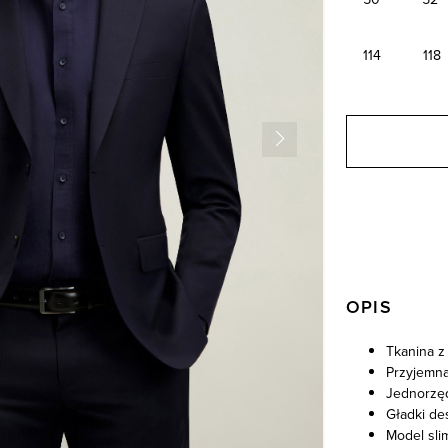
114
118
OPIS
Tkanina z
Przyjemna
Jednorzę
Gładki de
Model sli