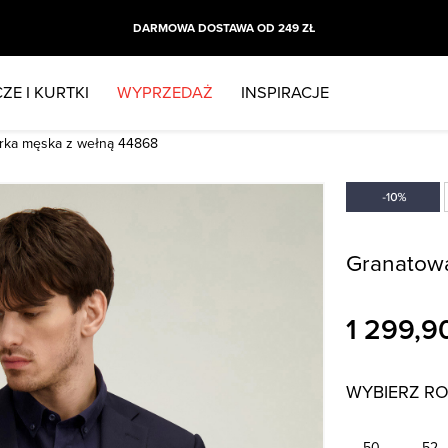
DARMOWA DOSTAWA OD 249 ZŁ
ZE I KURTKI
WYPRZEDAŻ
INSPIRACJE
rka męska z wełną 44868
Granatow
1 299,9
WYBIERZ R
50
52