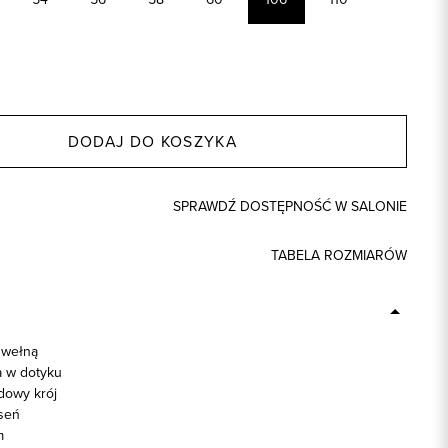
DODAJ DO KOSZYKA
SPRAWDŹ DOSTĘPNOŚĆ W SALONIE
TABELA ROZMIARÓW
 wełną
 w dotyku
dowy krój
seń
m