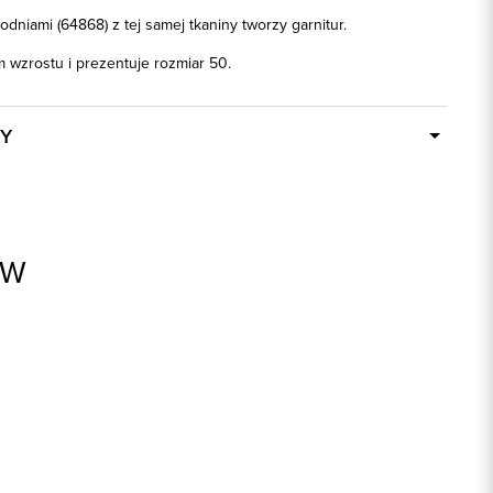
dniami (64868) z tej samej tkaniny tworzy garnitur.
 wzrostu i prezentuje rozmiar 50.
Y
W ciągu 24 godzin
44868
52% Wełna, 46% Poliester, 2% Elastan
AW
ek
1: 58% Wiskoza, 1: 40% Poliamid, 1: 2%
Elastan, 2: 100% Acetat
granatowy
slim