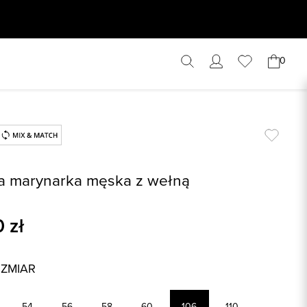
0
a marynarka męska z wełną
0
zł
OZMIAR
54
56
58
60
106
110