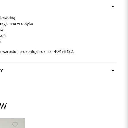
 bawełną
przyjemna w dotyku
aw
seń
m
 wzrostu i prezentuje rozmiar 40/176-182.
Y
W ciągu 24 godzin
93673
granatowy
AW
80% Bawełna, 17% Nylon, 3% Elastan
slim