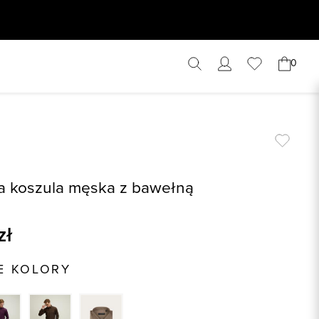
0
 koszula męska z bawełną
zł
E KOLORY