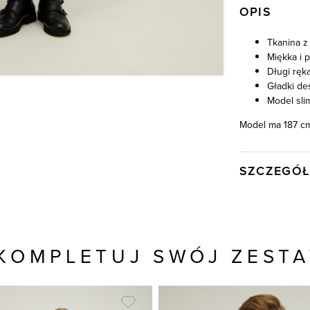
OPIS
Tkanina z
Miękka i 
Długi ręk
Gładki de
Model sli
Model ma 187 cm
SZCZEGÓŁ
Wysyłka
Kod produktu:
Kolor
KOMPLETUJ SWÓJ ZEST
Skład tkaniny
Model