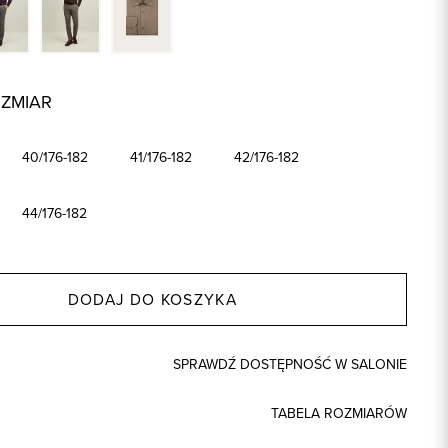
OZMIAR
40/176-182
41/176-182
42/176-182
44/176-182
DODAJ DO KOSZYKA
SPRAWDŹ DOSTĘPNOŚĆ W SALONIE
TABELA ROZMIARÓW