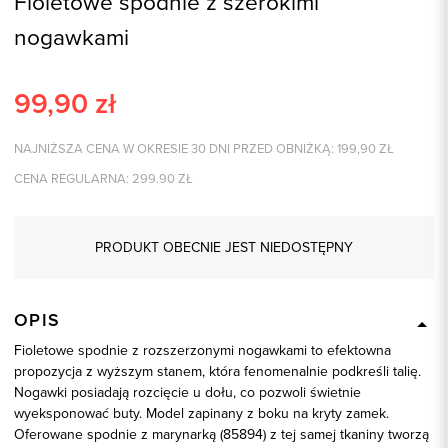
Fioletowe spodnie z szerokimi
nogawkami
99,90
zł
NAJNIŻSZA CENA W OKRESIE 30 DNI PRZED OBNIŻKĄ:
199,90
ZŁ
CENA REGULARNA:
299.90
ZŁ
PRODUKT OBECNIE JEST NIEDOSTĘPNY
OPIS
Fioletowe spodnie z rozszerzonymi nogawkami to efektowna
propozycja z wyższym stanem, która fenomenalnie podkreśli talię.
Nogawki posiadają rozcięcie u dołu, co pozwoli świetnie
wyeksponować buty. Model zapinany z boku na kryty zamek.
Oferowane spodnie z marynarką (85894) z tej samej tkaniny tworzą