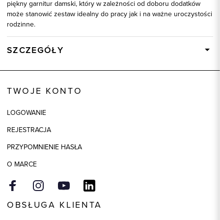
piękny garnitur damski, który w zależności od doboru dodatków
może stanowić zestaw idealny do pracy jak i na ważne uroczystości
rodzinne.
SZCZEGÓŁY
Wysyłka
W ciągu 24 godzin
Kod produktu:
85920
TWOJE KONTO
Kolor
fioletowy
LOGOWANIE
Skład tkaniny
64% Poliester, 34% Wiskoza, 2%
Elastan
REJESTRACJA
PRZYPOMNIENIE HASŁA
O MARCE
OBSŁUGA KLIENTA