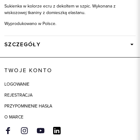
Sukienka w kolorze ecru z dekoltem w szpic. Wykonana z
wiskozowej tkaniny z domieszką elastanu.
Wyprodukowano w Polsce.
SZCZEGÓŁY
Wysyłka
W ciągu 24 godzin
Kod produktu:
87160
TWOJE KONTO
Skład tkaniny
97% Wiskoza, 3% Elastan
LOGOWANIE
Składy podszewek
1: 94% Poliester, 1: 6% Elastan
REJESTRACJA
Kolor
écru
PRZYPOMNIENIE HASŁA
O MARCE