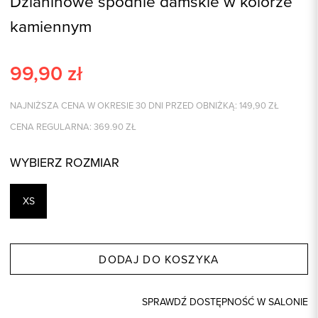
Dzianinowe spodnie damskie w kolorze
kamiennym
99,90
zł
NAJNIŻSZA CENA W OKRESIE 30 DNI PRZED OBNIŻKĄ:
149,90
ZŁ
CENA REGULARNA:
369.90
ZŁ
WYBIERZ ROZMIAR
XS
DODAJ DO KOSZYKA
SPRAWDŹ DOSTĘPNOŚĆ W SALONIE