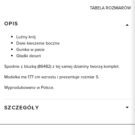
TABELA ROZMIARÓW
OPIS
Luźny krój
Dwie kieszenie boczne
Gumka w pasie
Gładki deseń
Spodnie z bluzką (86482) z tej samej dzianiny tworzą komplet.
Modelka ma 177 cm wzrostu i prezentuje rozmiar S.
Wyprodukowano w Polsce.
SZCZEGÓŁY
Wysyłka
W ciągu 24 godzin
Kod produktu:
86483