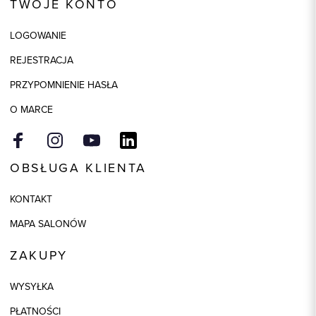
TWOJE KONTO
Kolor
kamienny
Skład tkaniny
60% Włókno celulozowe /
LOGOWANIE
Rayon, 31% Nylon, 9% Elastan
REJESTRACJA
PRZYPOMNIENIE HASŁA
O MARCE
OBSŁUGA KLIENTA
KONTAKT
MAPA SALONÓW
ZAKUPY
WYSYŁKA
PŁATNOŚCI