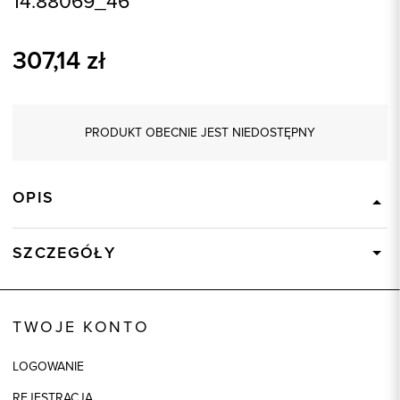
14.88069_46
307,14
zł
PRODUKT OBECNIE JEST NIEDOSTĘPNY
OPIS
SZCZEGÓŁY
Wysyłka
Dostępny wkrótce
Kod produktu:
88069
TWOJE KONTO
Skład tkaniny
95% Wiskoza, 5% Elastan
LOGOWANIE
Model
regular
REJESTRACJA