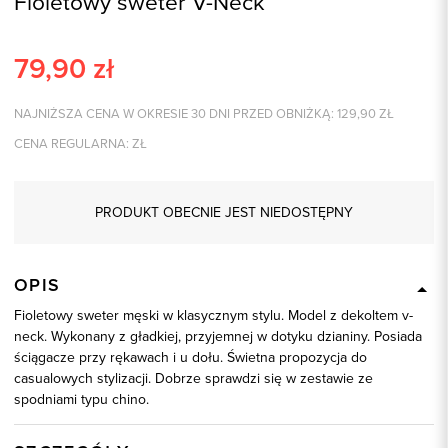
Fioletowy sweter V-Neck
79,90
zł
NAJNIŻSZA CENA W OKRESIE 30 DNI PRZED OBNIŻKĄ:
129,90
ZŁ
CENA REGULARNA:
ZŁ
PRODUKT OBECNIE JEST NIEDOSTĘPNY
OPIS
Fioletowy sweter męski w klasycznym stylu. Model z dekoltem v-
neck. Wykonany z gładkiej, przyjemnej w dotyku dzianiny. Posiada
ściągacze przy rękawach i u dołu. Świetna propozycja do
casualowych stylizacji. Dobrze sprawdzi się w zestawie ze
spodniami typu chino.