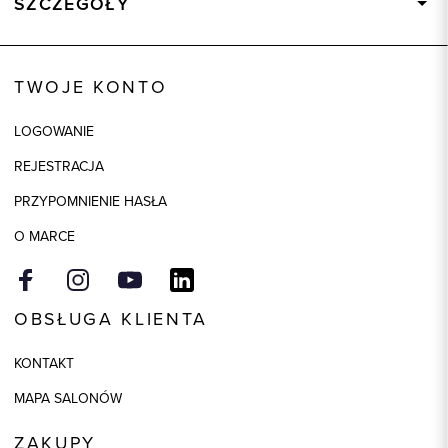
SZCZEGÓŁY
Wysyłka
Dostępny wkrótce
Kod produktu:
72756
TWOJE KONTO
Skład tkaniny
100% Bawełna
LOGOWANIE
Kolor
fioletowy
REJESTRACJA
PRZYPOMNIENIE HASŁA
O MARCE
OBSŁUGA KLIENTA
KONTAKT
MAPA SALONÓW
ZAKUPY