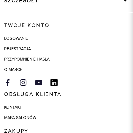
SZCZEGÓŁY
Wysyłka
Dostępny wkrótce
Kod produktu:
72765
TWOJE KONTO
Skład tkaniny
100% Bawełna
LOGOWANIE
Kolor
czerwony
REJESTRACJA
PRZYPOMNIENIE HASŁA
O MARCE
OBSŁUGA KLIENTA
KONTAKT
MAPA SALONÓW
ZAKUPY