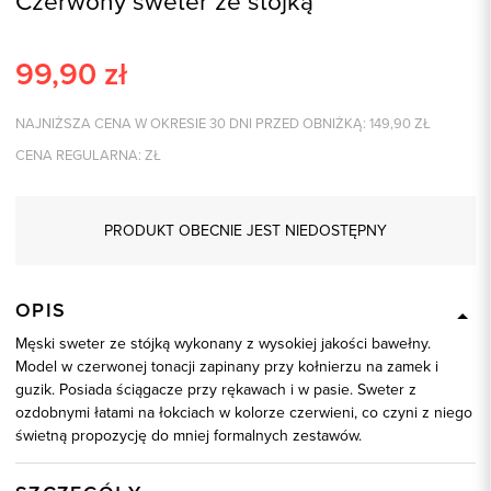
Czerwony sweter ze stójką
99,90
zł
NAJNIŻSZA CENA W OKRESIE 30 DNI PRZED OBNIŻKĄ:
149,90
ZŁ
CENA REGULARNA:
ZŁ
PRODUKT OBECNIE JEST NIEDOSTĘPNY
OPIS
Męski sweter ze stójką wykonany z wysokiej jakości bawełny.
Model w czerwonej tonacji zapinany przy kołnierzu na zamek i
guzik. Posiada ściągacze przy rękawach i w pasie. Sweter z
ozdobnymi łatami na łokciach w kolorze czerwieni, co czyni z niego
świetną propozycję do mniej formalnych zestawów.