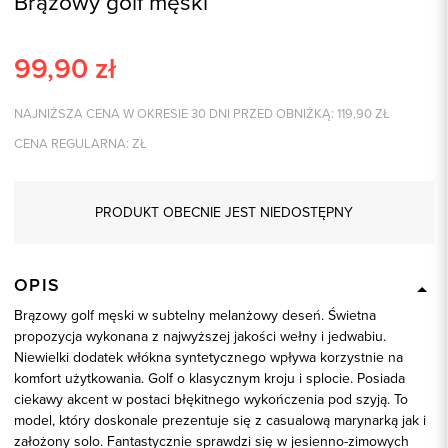
Brązowy golf męski
99,90
zł
NAJNIŻSZA CENA W OKRESIE 30 DNI PRZED OBNIŻKĄ:
119,90
ZŁ
CENA REGULARNA:
ZŁ
PRODUKT OBECNIE JEST NIEDOSTĘPNY
OPIS
Brązowy golf męski w subtelny melanżowy deseń. Świetna
propozycja wykonana z najwyższej jakości wełny i jedwabiu.
Niewielki dodatek włókna syntetycznego wpływa korzystnie na
komfort użytkowania. Golf o klasycznym kroju i splocie. Posiada
ciekawy akcent w postaci błękitnego wykończenia pod szyją. To
model, który doskonale prezentuje się z casualową marynarką jak i
założony solo. Fantastycznie sprawdzi się w jesienno-zimowych