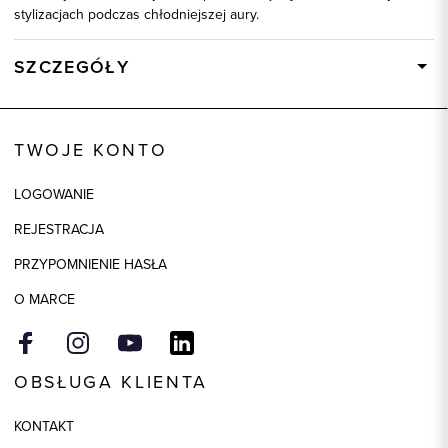
stylizacjach podczas chłodniejszej aury.
SZCZEGÓŁY
Wysyłka
Dostępny wkrótce
Kod produktu:
73841
TWOJE KONTO
Skład tkaniny
50% Wełna, 25% Jedwab, 25%
Poliamid
LOGOWANIE
Model
regular
REJESTRACJA
Kolor
brązowy
PRZYPOMNIENIE HASŁA
O MARCE
OBSŁUGA KLIENTA
KONTAKT