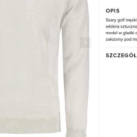
OPIS
Szary golf męski
włókna sztuczne
model w gładki 
założony pod ma
SZCZEGÓŁ
Wysyłka
Kod produktu:
Skład tkaniny
Model
Kolor