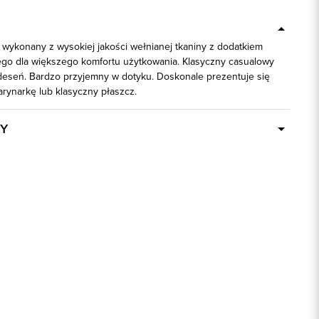
 wykonany z wysokiej jakości wełnianej tkaniny z dodatkiem
go dla większego komfortu użytkowania. Klasyczny casualowy
deseń. Bardzo przyjemny w dotyku. Doskonale prezentuje się
rynarkę lub klasyczny płaszcz.
Y
Dostępny wkrótce
73816
50% Akryl, 50% Wełna
regular
szary