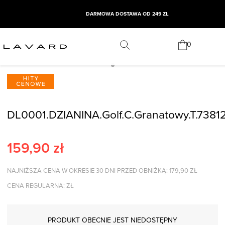
DARMOWA DOSTAWA OD 249 ZŁ
0
DL0001.DZIANINA.Golf.C.Granatowy.T.738
159,90
zł
NAJNIŻSZA CENA W OKRESIE 30 DNI PRZED OBNIŻKĄ:
179,90
ZŁ
CENA REGULARNA:
ZŁ
PRODUKT OBECNIE JEST NIEDOSTĘPNY