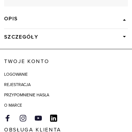
OPIS
SZCZEGÓŁY
Wysyłka
Dostępny wkrótce
Kod produktu:
73812
TWOJE KONTO
Skład tkaniny
50% Akryl, 50% Wełna
LOGOWANIE
Model
regular
REJESTRACJA
Kolor
niebieski
PRZYPOMNIENIE HASŁA
O MARCE
OBSŁUGA KLIENTA