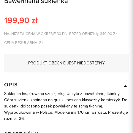
Bawełniana sukienka
199,90
zł
NAJNIŻSZA CENA W OKRESIE 30 DNI PRZED OBNIŻKĄ:
349,90
ZŁ
CENA REGULARNA:
ZŁ
PRODUKT OBECNIE JEST NIEDOSTĘPNY
OPIS
Sukienka inspirowana szmizjerką. Uszyta z bawełnianej tkaniny.
Góra sukienki zapinana na guziki, posiada klasyczny kołnierzyk. Do
sukienki dołączono pasek powlekany tą samą tkaniną.
Wyprodukowana w Polsce. Modelka ma 170 cm wzrostu. Prezentuje
rozmiar 36.