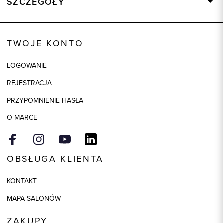
SZCZEGÓŁY
Wysyłka
Dostępny wkrótce
Kod produktu:
86042
TWOJE KONTO
Kolor
beżowy
LOGOWANIE
Skład tkaniny
100% Bawełna
REJESTRACJA
PRZYPOMNIENIE HASŁA
O MARCE
OBSŁUGA KLIENTA
KONTAKT
MAPA SALONÓW
ZAKUPY