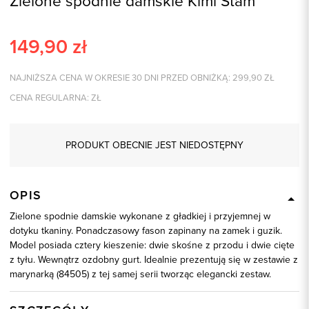
Zielone spodnie damskie Kimi Stam
149,90
zł
NAJNIŻSZA CENA W OKRESIE 30 DNI PRZED OBNIŻKĄ:
299,90
ZŁ
CENA REGULARNA:
ZŁ
PRODUKT OBECNIE JEST NIEDOSTĘPNY
OPIS
Zielone spodnie damskie wykonane z gładkiej i przyjemnej w
dotyku tkaniny. Ponadczasowy fason zapinany na zamek i guzik.
Model posiada cztery kieszenie: dwie skośne z przodu i dwie cięte
z tyłu. Wewnątrz ozdobny gurt. Idealnie prezentują się w zestawie z
marynarką (84505) z tej samej serii tworząc elegancki zestaw.