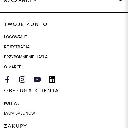
SZCZEGÓŁY
Wysyłka
Dostępny wkrótce
Kod produktu:
84506
TWOJE KONTO
Skład tkaniny
40% Wełna, 38% Wiskoza, 20%
Poliester, 2% Elastan
LOGOWANIE
Składy podszewek
1: 100% Wiskoza
REJESTRACJA
Model
regular
PRZYPOMNIENIE HASŁA
Kolor
zielony
O MARCE
OBSŁUGA KLIENTA
KONTAKT
MAPA SALONÓW
ZAKUPY