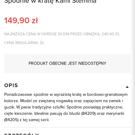
Spodnie w kratę Kami Stemma
149,90
zł
NAJNIŻSZA CENA W OKRESIE 30 DNI PRZED OBNIŻKĄ:
249,90
ZŁ
CENA REGULARNA:
ZŁ
PRODUKT OBECNIE JEST NIEDOSTĘPNY
OPIS
Ponadczasowe spodnie w wyrazistą kratę w bordowo-granatowym
kolorze. Model ze zwężaną nogawką oraz zapięciem na zamek i
guzik. W pasie tradycyjne szlufki. Spodnie posiadają praktyczne,
cięte kieszenie. Idealnie pasują do bluzki (84209) oraz marynarki
(84205) z tej samej serii.