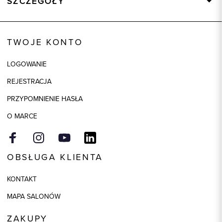
SZCZEGÓŁY
Wysyłka
Dostępny wkrótce
Kod produktu:
84207
TWOJE KONTO
Kolor
wielokolorowy
LOGOWANIE
Model
regular
REJESTRACJA
Skład tkaniny
63% Poliester, 35% Wiskoza, 2%
Elastan
PRZYPOMNIENIE HASŁA
Składy podszewek
1: 100% Wiskoza
O MARCE
OBSŁUGA KLIENTA
KONTAKT
MAPA SALONÓW
ZAKUPY