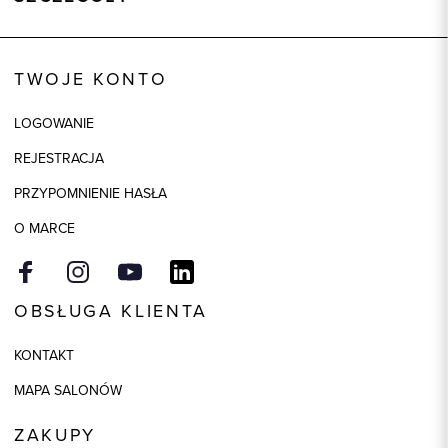
Wysyłka
Dostępny wkrótce
Kod produktu:
83519
TWOJE KONTO
Skład tkaniny
60% Wełna, 35% Poliester, 5%
Poliamid
LOGOWANIE
Składy podszewek
1: 100% Wiskoza
REJESTRACJA
Model
regular
PRZYPOMNIENIE HASŁA
Kolor
niebieski
O MARCE
OBSŁUGA KLIENTA
KONTAKT
MAPA SALONÓW
ZAKUPY