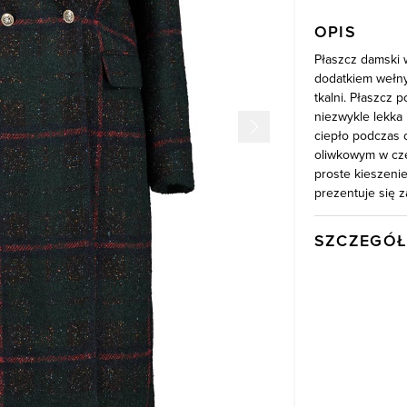
OPIS
Płaszcz damski 
dodatkiem wełny
tkalni. Płaszcz 
niezwykle lekka 
ciepło podczas 
oliwkowym w cze
proste kieszeni
prezentuje się z
SZCZEGÓŁ
Wysyłka
Kod produktu:
Kolor
Skład tkaniny