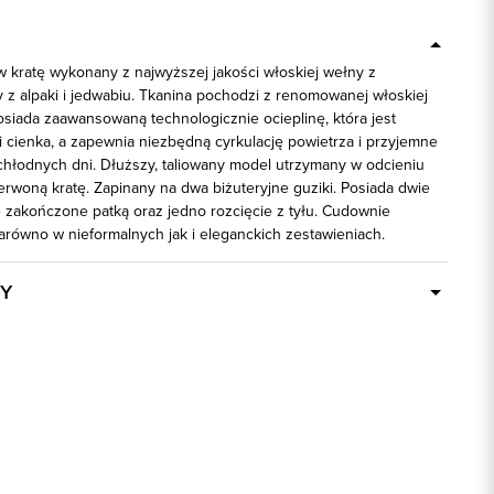
w kratę wykonany z najwyższej jakości włoskiej wełny z
 z alpaki i jedwabiu. Tkanina pochodzi z renomowanej włoskiej
posiada zaawansowaną technologicznie ocieplinę, która jest
i cienka, a zapewnia niezbędną cyrkulację powietrza i przyjemne
chłodnych dni. Dłuższy, taliowany model utrzymany w odcieniu
rwoną kratę. Zapinany na dwa biżuteryjne guziki. Posiada dwie
e zakończone patką oraz jedno rozcięcie z tyłu. Cudownie
arówno w nieformalnych jak i eleganckich zestawieniach.
Y
Dostępny wkrótce
84845
wielokolorowy
53% Wełna, 27% Poliakryl, 11% Alpaka,
7% Jedwab, 2% Inne włókna