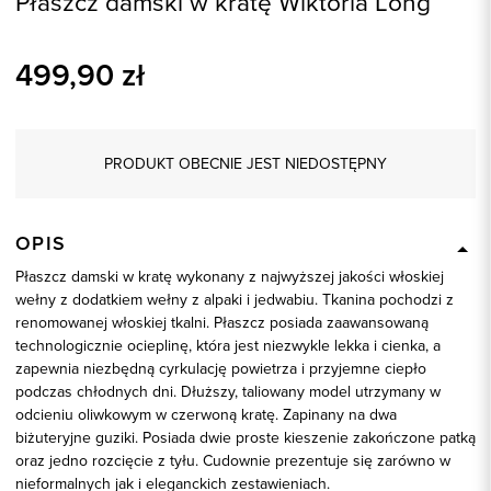
Płaszcz damski w kratę Wiktoria Long
499,90
zł
PRODUKT OBECNIE JEST NIEDOSTĘPNY
OPIS
Płaszcz damski w kratę wykonany z najwyższej jakości włoskiej
wełny z dodatkiem wełny z alpaki i jedwabiu. Tkanina pochodzi z
renomowanej włoskiej tkalni. Płaszcz posiada zaawansowaną
technologicznie ocieplinę, która jest niezwykle lekka i cienka, a
zapewnia niezbędną cyrkulację powietrza i przyjemne ciepło
podczas chłodnych dni. Dłuższy, taliowany model utrzymany w
odcieniu oliwkowym w czerwoną kratę. Zapinany na dwa
biżuteryjne guziki. Posiada dwie proste kieszenie zakończone patką
oraz jedno rozcięcie z tyłu. Cudownie prezentuje się zarówno w
nieformalnych jak i eleganckich zestawieniach.