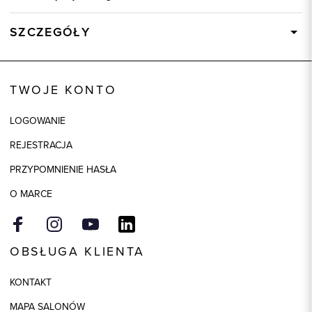
SZCZEGÓŁY
Wysyłka
Dostępny wkrótce
Kod produktu:
84845
TWOJE KONTO
Kolor
wielokolorowy
LOGOWANIE
Skład tkaniny
53% Wełna, 27% Poliakryl, 11%
Alpaka, 7% Jedwab, 2% Inne
REJESTRACJA
włókna
PRZYPOMNIENIE HASŁA
Składy podszewek
1: 50% Poliester, 1: 50% Wiskoza
O MARCE
Model
regular
OBSŁUGA KLIENTA
KONTAKT
MAPA SALONÓW