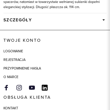
spacerów, natomiast w towarzystwie wełnianej sukienki dopełni
eleganckiej stylizacji. Długość płaszcza ok. 114 cm.
SZCZEGÓŁY
Wysyłka
Dostępny wkrótce
Kod produktu:
84756
TWOJE KONTO
Skład tkaniny
68% Wełna, 25% Wiskoza, 7%
Poliamid
LOGOWANIE
Składy podszewek
1: 50% Poliester, 1: 50% Wiskoza
REJESTRACJA
Model
regular
PRZYPOMNIENIE HASŁA
Kolor
niebieski
O MARCE
OBSŁUGA KLIENTA
KONTAKT