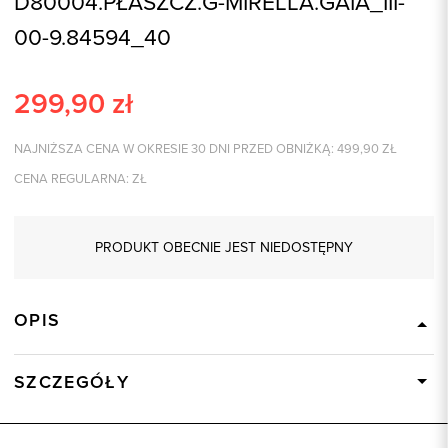
D80004.PŁASZCZ.G-MIRELLA.GAIA_III-
00-9.84594_40
299,90
zł
NAJNIŻSZA CENA W OKRESIE 30 DNI PRZED OBNIŻKĄ:
499,90
ZŁ
CENA REGULARNA:
ZŁ
PRODUKT OBECNIE JEST NIEDOSTĘPNY
OPIS
SZCZEGÓŁY
Wysyłka
Dostępny wkrótce
Kod produktu:
84594