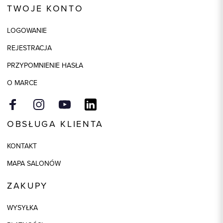
TWOJE KONTO
Kolor
wielokolorowy
LOGOWANIE
Skład tkaniny
89% Bawełna, 6% Poliester, 5%
Spandex
REJESTRACJA
Składy podszewek
1: 94% Poliester, 1: 6% Elastan
PRZYPOMNIENIE HASŁA
Model
regular
O MARCE
OBSŁUGA KLIENTA
KONTAKT
MAPA SALONÓW
ZAKUPY
WYSYŁKA