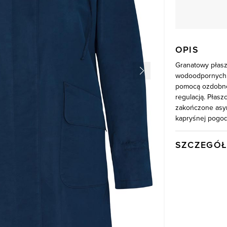
OPIS
Granatowy płasz
wodoodpornych. 
pomocą ozdobneg
regulacją. Płasz
zakończone asym
kapryśnej pogod
SZCZEGÓŁ
Wysyłka
Kod produktu:
Skład tkaniny
Składy podszew