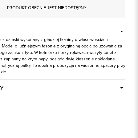
PRODUKT OBECNIE JEST NIEDOSTĘPNY
cz damski wykonany z gładkiej tkaniny o właściwościach
Model o luźniejszym fasonie z oryginalną opcją poluzowania za
o zamku z tyłu. W kołnierzu i przy rękawach wszyty tunel z
cz zapinany na kryte napy, posiada dwie kieszenie nakładane
etryczną patką. To idealna propozycja na wiosenne spacery przy
zie.
Y
Dostępny wkrótce
83752
100% Poliester
ek
1: 100% Wiskoza