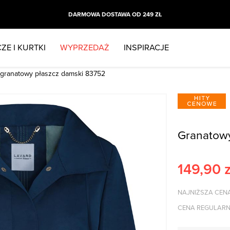
DARMOWA DOSTAWA OD 249 ZŁ
ZE I KURTKI
WYPRZEDAŻ
INSPIRACJE
granatowy płaszcz damski 83752
Granatowy
149,90
z
NAJNIŻSZA CENA
CENA REGULARN