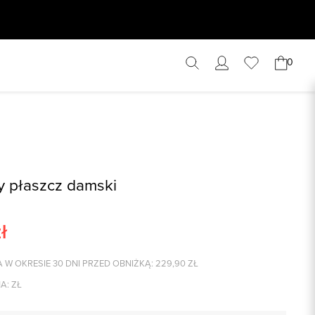
0
 płaszcz damski
ł
 W OKRESIE 30 DNI PRZED OBNIŻKĄ:
229,90
ZŁ
A:
ZŁ