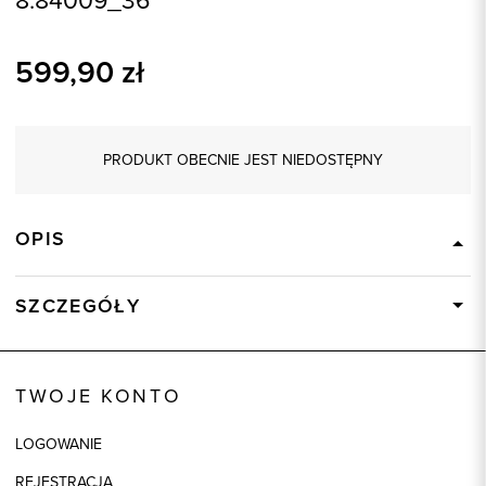
599,90
zł
PRODUKT OBECNIE JEST NIEDOSTĘPNY
OPIS
SZCZEGÓŁY
Wysyłka
Dostępny wkrótce
Kod produktu:
84009
TWOJE KONTO
Skład tkaniny
70% Wełna, 20% Poliamid, 10%
Kaszmir
LOGOWANIE
Składy podszewek
1: 100% Wiskoza
REJESTRACJA