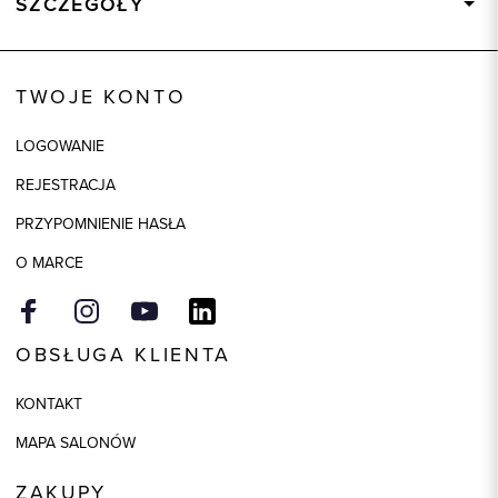
SZCZEGÓŁY
Wysyłka
Dostępny wkrótce
Kod produktu:
84540
TWOJE KONTO
Kolor
écru
LOGOWANIE
Skład tkaniny
62% Poliester, 32% Wiskoza, 6%
Elastan
REJESTRACJA
Składy podszewek
1: 100% Wiskoza
PRZYPOMNIENIE HASŁA
Model
regular
O MARCE
OBSŁUGA KLIENTA
KONTAKT
MAPA SALONÓW
ZAKUPY