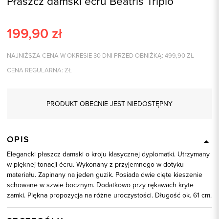
Płaszcz damski écru Beatris Triplo
199,90
zł
NAJNIŻSZA CENA W OKRESIE 30 DNI PRZED OBNIŻKĄ:
499,90
ZŁ
CENA REGULARNA:
ZŁ
PRODUKT OBECNIE JEST NIEDOSTĘPNY
OPIS
Elegancki płaszcz damski o kroju klasycznej dyplomatki. Utrzymany
w pięknej tonacji écru. Wykonany z przyjemnego w dotyku
materiału. Zapinany na jeden guzik. Posiada dwie cięte kieszenie
schowane w szwie bocznym. Dodatkowo przy rękawach kryte
zamki. Piękna propozycja na różne uroczystości. Długość ok. 61 cm.