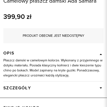
Camelowy płaszcz damski Ada Samara
399,90
zł
PRODUKT OBECNIE JEST NIEDOSTĘPNY
OPIS
Płaszcz damski w camelowym kolorze. Wykonany z przyjemnego w
dotyku materiału. Posiada klasyczny kołnierz i dwie kieszenie typu
chino po bokach. Model zapinany na kryte guziki. Ponadczasowy,
elegancki płaszcz urozmaici każdą stylizację.
SZCZEGÓŁY
Wysyłka
Dostępny wkrótce
Kod produktu:
84022