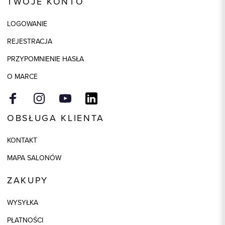
TWOJE KONTO
Skład tkaniny
80% Wełna, 20% Poliamid
LOGOWANIE
Składy podszewek
1: 50% Poliester, 1: 50% Wiskoza
REJESTRACJA
Model
regular
PRZYPOMNIENIE HASŁA
Kolor
beżowy
O MARCE
OBSŁUGA KLIENTA
KONTAKT
MAPA SALONÓW
ZAKUPY
WYSYŁKA
PŁATNOŚCI