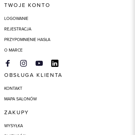
TWOJE KONTO
Skład tkaniny
53% Bawełna, 44% Poliester, 3%
Elastan
LOGOWANIE
Składy podszewek
1: 100% Wiskoza
REJESTRACJA
Model
regular
PRZYPOMNIENIE HASŁA
Kolor
granatowy
O MARCE
OBSŁUGA KLIENTA
KONTAKT
MAPA SALONÓW
ZAKUPY
WYSYŁKA