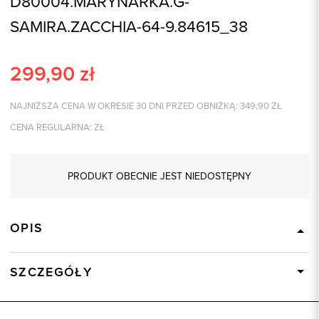
D80004.MARYNARKA.G-
SAMIRA.ZACCHIA-64-9.84615_38
299,90
zł
NAJNIŻSZA CENA W OKRESIE 30 DNI PRZED OBNIŻKĄ:
349,90
ZŁ
CENA REGULARNA:
ZŁ
PRODUKT OBECNIE JEST NIEDOSTĘPNY
OPIS
SZCZEGÓŁY
Wysyłka
Dostępny wkrótce
Kod produktu:
84615