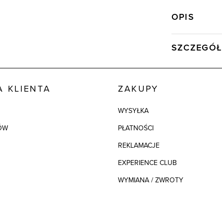
OPIS
SZCZEGÓŁ
Wysyłka
Kod produktu:
 KLIENTA
ZAKUPY
Kolor
WYSYŁKA
Skład tkaniny
ÓW
PŁATNOŚCI
Składy podszew
REKLAMACJE
Model
EXPERIENCE CLUB
WYMIANA / ZWROTY