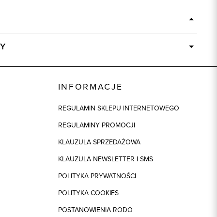
Y
Dostępny wkrótce
84965
INFORMACJE
niebieski
REGULAMIN SKLEPU INTERNETOWEGO
70% Wiskoza, 27% Poliamid, 3% Elastan
REGULAMINY PROMOCJI
ek
1: 94% Poliester, 1: 6% Elastan
KLAUZULA SPRZEDAŻOWA
regular
KLAUZULA NEWSLETTER I SMS
POLITYKA PRYWATNOŚCI
POLITYKA COOKIES
POSTANOWIENIA RODO