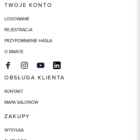
TWOJE KONTO
Kolor
wielokolorowy
LOGOWANIE
Model
regular
REJESTRACJA
Skład tkaniny
66% Poliester, 32% Wiskoza, 2%
Elastan
PRZYPOMNIENIE HASŁA
Składy podszewek
1: 50% Poliester, 1: 50% Wiskoza
O MARCE
OBSŁUGA KLIENTA
KONTAKT
MAPA SALONÓW
ZAKUPY
WYSYŁKA