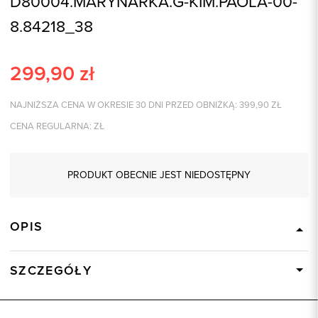
D80004.MARYNARKA.G-KIM.PAOLA-00-
8.84218_38
299,90
zł
NAJNIŻSZA CENA W OKRESIE 30 DNI PRZED OBNIŻKĄ:
399,90
ZŁ
CENA REGULARNA:
ZŁ
PRODUKT OBECNIE JEST NIEDOSTĘPNY
OPIS
SZCZEGÓŁY
Wysyłka
Dostępny wkrótce
Kod produktu:
84218