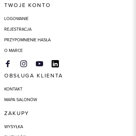
TWOJE KONTO
Skład tkaniny
100% Poliamid
LOGOWANIE
Składy podszewek
1: 100% Poliamid
REJESTRACJA
Kolor
fioletowy
PRZYPOMNIENIE HASŁA
Model
regular
O MARCE
OBSŁUGA KLIENTA
KONTAKT
MAPA SALONÓW
ZAKUPY
WYSYŁKA