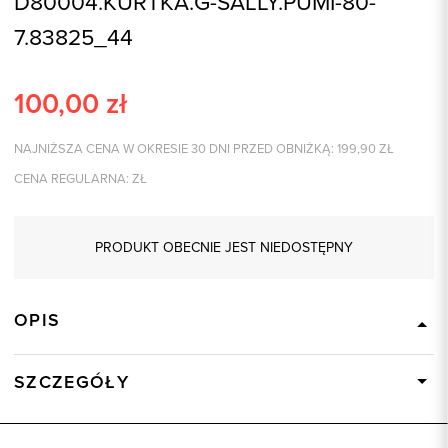
D80004.KURTKA.G-SALLY.PUMI-80-
7.83825_44
100,00
zł
NAJNIŻSZA CENA W OKRESIE 30 DNI PRZED OBNIŻKĄ:
199,90
ZŁ
CENA REGULARNA:
ZŁ
PRODUKT OBECNIE JEST NIEDOSTĘPNY
OPIS
SZCZEGÓŁY
Wysyłka
Dostępny wkrótce
Kod produktu:
83825