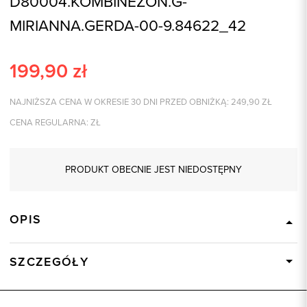
D80004.KOMBINEZON.G-
MIRIANNA.GERDA-00-9.84622_42
199,90
zł
NAJNIŻSZA CENA W OKRESIE 30 DNI PRZED OBNIŻKĄ:
249,90
ZŁ
CENA REGULARNA:
ZŁ
PRODUKT OBECNIE JEST NIEDOSTĘPNY
OPIS
SZCZEGÓŁY
Wysyłka
Dostępny wkrótce
Kod produktu:
84622