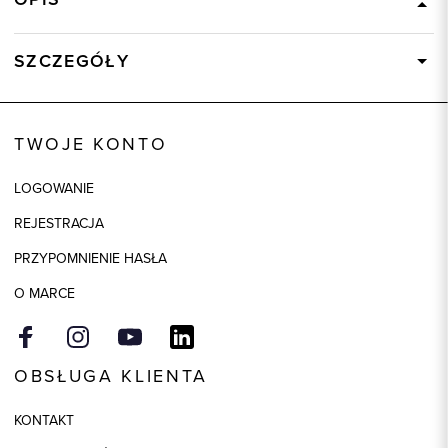
SZCZEGÓŁY
Wysyłka
Dostępny wkrótce
Kod produktu:
58515
TWOJE KONTO
Kolor
fioletowy
LOGOWANIE
Skład tkaniny
95% Poliester, 5% Elastan
REJESTRACJA
Model
regular
PRZYPOMNIENIE HASŁA
O MARCE
OBSŁUGA KLIENTA
KONTAKT