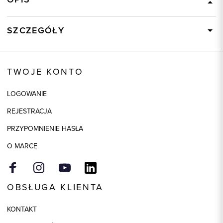
SZCZEGÓŁY
Wysyłka
Dostępny wkrótce
Kod produktu:
58510
TWOJE KONTO
Kolor
szary
LOGOWANIE
Skład tkaniny
95% Wiskoza
REJESTRACJA
Model
regular
PRZYPOMNIENIE HASŁA
O MARCE
OBSŁUGA KLIENTA
KONTAKT