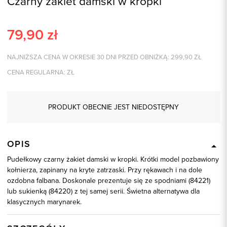
Czarny żakiet damski w kropki
79,90
zł
NAJNIŻSZA CENA W OKRESIE 30 DNI PRZED OBNIŻKĄ:
299,90
ZŁ
CENA REGULARNA:
ZŁ
PRODUKT OBECNIE JEST NIEDOSTĘPNY
OPIS
Pudełkowy czarny żakiet damski w kropki. Krótki model pozbawiony
kołnierza, zapinany na kryte zatrzaski. Przy rękawach i na dole
ozdobna falbana. Doskonale prezentuje się ze spodniami (84221)
lub sukienką (84220) z tej samej serii. Świetna alternatywa dla
klasycznych marynarek.