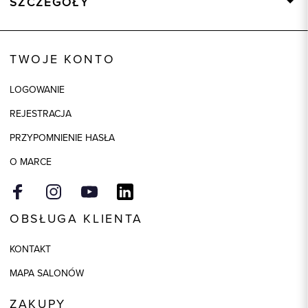
SZCZEGÓŁY
Wysyłka
Dostępny wkrótce
Kod produktu:
84222
TWOJE KONTO
Kolor
czarny
LOGOWANIE
Skład tkaniny
63% Poliester, 34% Wiskoza, 3%
Elastan
REJESTRACJA
Składy podszewek
1: 100% Poliester
PRZYPOMNIENIE HASŁA
Model
regular
O MARCE
OBSŁUGA KLIENTA
KONTAKT
MAPA SALONÓW
ZAKUPY