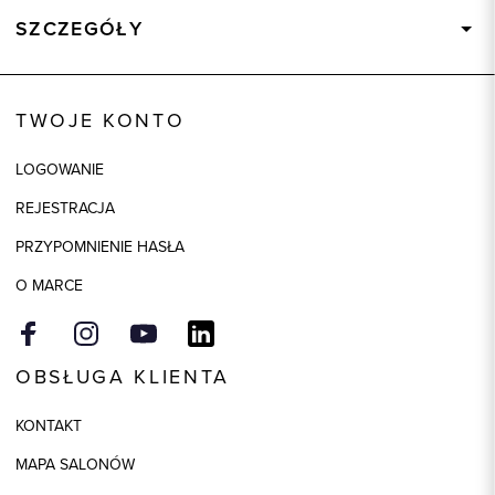
SZCZEGÓŁY
Wysyłka
Dostępny wkrótce
Kod produktu:
83199
TWOJE KONTO
Model
regular
LOGOWANIE
REJESTRACJA
PRZYPOMNIENIE HASŁA
O MARCE
OBSŁUGA KLIENTA
KONTAKT
MAPA SALONÓW