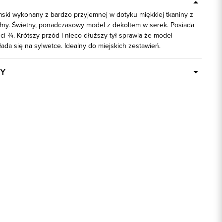
mski wykonany z bardzo przyjemnej w dotyku miękkiej tkaniny z
ny. Świetny, ponadczasowy model z dekoltem w serek. Posiada
i ¾. Krótszy przód i nieco dłuższy tył sprawia że model
łada się na sylwetce. Idealny do miejskich zestawień.
Y
Dostępny wkrótce
85153
beżowy
50% Akryl, 50% Bawełna
regular