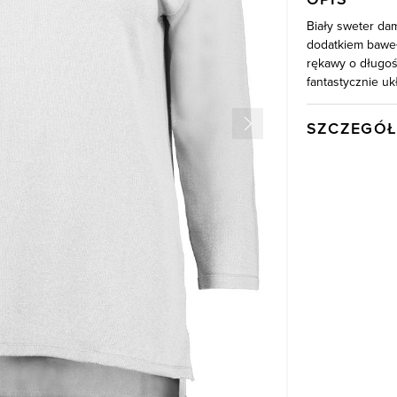
Biały sweter da
dodatkiem baweł
rękawy o długośc
fantastycznie uk
SZCZEGÓŁ
Wysyłka
Kod produktu:
Kolor
Skład tkaniny
Model