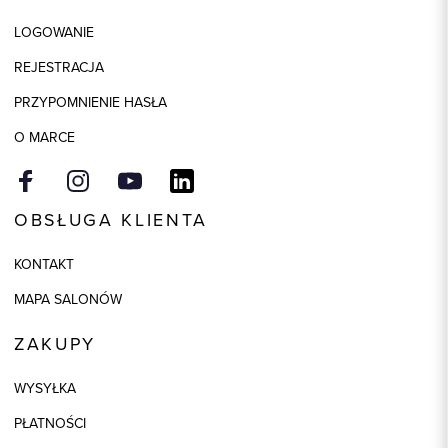
Kolor
beżowy
LOGOWANIE
Skład tkaniny
50% Akryl, 50% Bawełna
REJESTRACJA
Model
regular
PRZYPOMNIENIE HASŁA
O MARCE
OBSŁUGA KLIENTA
KONTAKT
MAPA SALONÓW
ZAKUPY
WYSYŁKA
PŁATNOŚCI