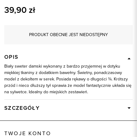
39,90
zł
PRODUKT OBECNIE JEST NIEDOSTĘPNY
OPIS
Biały sweter damski wykonany z bardzo przyjemnej w dotyku
miękkiej tkaniny z dodatkiem bawełny. Świetny, ponadczasowy
model z dekoltem w serek. Posiada rękawy o długości ¾. Krótszy
przód i nieco dłuższy tył sprawia że model fantastycznie układa się
na sylwetce. Idealny do miejskich zestawień.
SZCZEGÓŁY
Wysyłka
Dostępny wkrótce
Kod produktu:
85153
TWOJE KONTO