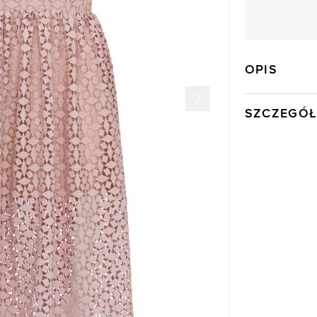
OPIS
SZCZEGÓŁ
Wysyłka
Kod produktu:
Kolor
Skład tkaniny
Model