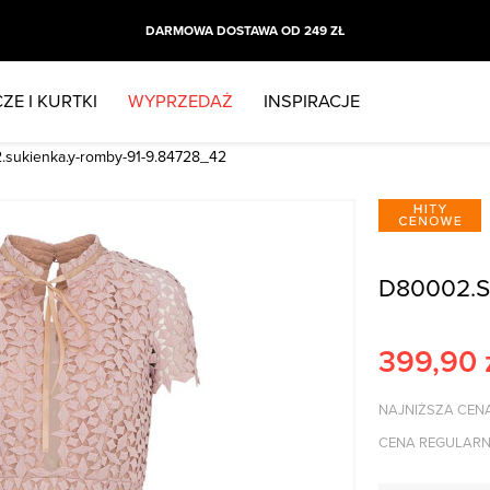
DARMOWA DOSTAWA OD 249 ZŁ
ZE I KURTKI
WYPRZEDAŻ
INSPIRACJE
sukienka.y-romby-91-9.84728_42
D80002.S
399,90
NAJNIŻSZA CENA
CENA REGULARN