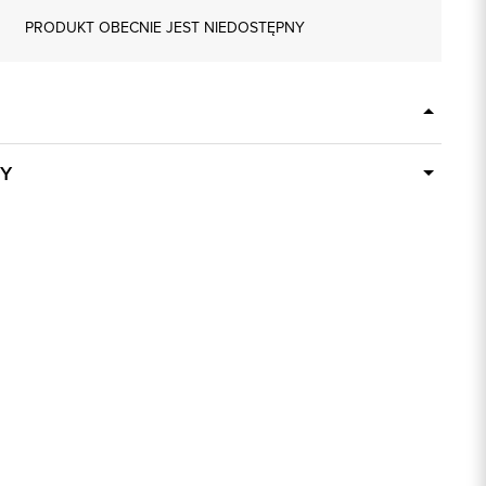
PRODUKT OBECNIE JEST NIEDOSTĘPNY
Y
Dostępny wkrótce
84728
różowy
60% Wiskoza, 40% Bawełna
regular