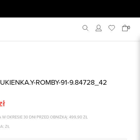
0
UKIENKA.Y-ROMBY-91-9.84728_42
zł
 W OKRESIE 30 DNI PRZED OBNIŻKĄ:
499,90
ZŁ
A:
ZŁ