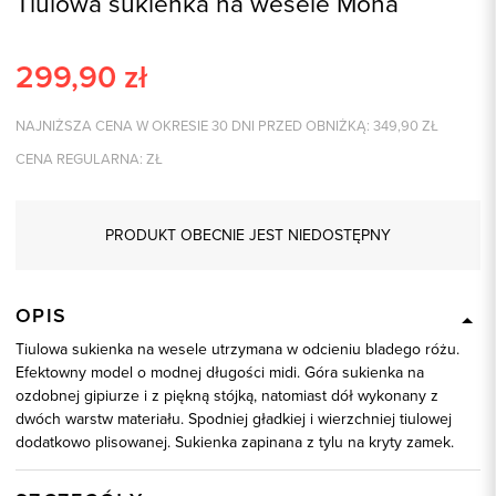
Tiulowa sukienka na wesele Mona
299,90
zł
NAJNIŻSZA CENA W OKRESIE 30 DNI PRZED OBNIŻKĄ:
349,90
ZŁ
CENA REGULARNA:
ZŁ
PRODUKT OBECNIE JEST NIEDOSTĘPNY
OPIS
Tiulowa sukienka na wesele utrzymana w odcieniu bladego różu.
Efektowny model o modnej długości midi. Góra sukienka na
ozdobnej gipiurze i z piękną stójką, natomiast dół wykonany z
dwóch warstw materiału. Spodniej gładkiej i wierzchniej tiulowej
dodatkowo plisowanej. Sukienka zapinana z tylu na kryty zamek.