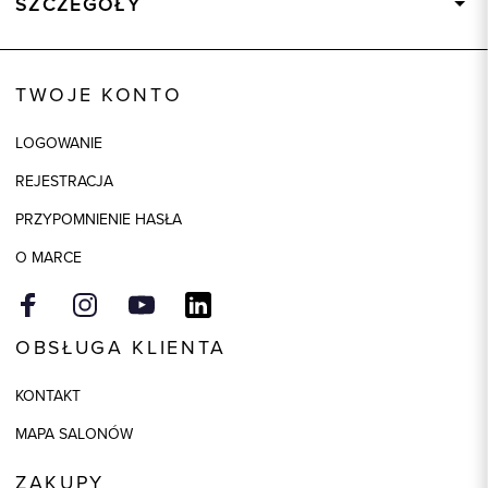
SZCZEGÓŁY
Wysyłka
Dostępny wkrótce
Kod produktu:
84729
TWOJE KONTO
Kolor
beżowy
LOGOWANIE
Skład tkaniny
60% Wiskoza, 40% Poliamid
REJESTRACJA
Model
regular
PRZYPOMNIENIE HASŁA
O MARCE
OBSŁUGA KLIENTA
KONTAKT
MAPA SALONÓW
ZAKUPY