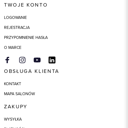
TWOJE KONTO
Skład tkaniny
50% Bawełna, 40% Wiskoza,
10% Elastan
LOGOWANIE
Model
regular
REJESTRACJA
Kolor
biały
PRZYPOMNIENIE HASŁA
O MARCE
OBSŁUGA KLIENTA
KONTAKT
MAPA SALONÓW
ZAKUPY
WYSYŁKA