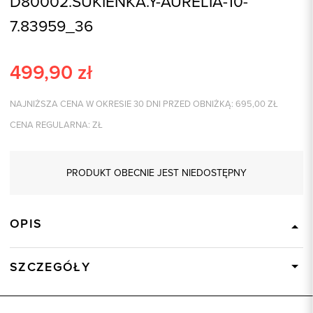
D80002.SUKIENKA.Y-AURELIA-10-
7.83959_36
499,90
zł
NAJNIŻSZA CENA W OKRESIE 30 DNI PRZED OBNIŻKĄ:
695,00
ZŁ
CENA REGULARNA:
ZŁ
PRODUKT OBECNIE JEST NIEDOSTĘPNY
OPIS
SZCZEGÓŁY
Wysyłka
Dostępny wkrótce
Kod produktu:
83959