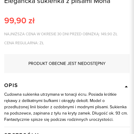
Elegancka sukienka z plisami Mona
99,90
zł
NAJNIŻSZA CENA W OKRESIE 30 DNI PRZED OBNIŻKĄ:
149,90
ZŁ
CENA REGULARNA:
ZŁ
PRODUKT OBECNIE JEST NIEDOSTĘPNY
OPIS
Cudowna sukienka utrzymana w tonacji écru. Posiada krótkie
rękawy z delikatnymi bufkami i okrągły dekolt. Model o
przedłużonej linii bioder z ozdobnymi i modnymi plisami. Sukienka
na podszewce, zapinana z tyłu na kryty zamek. Długość ok. 93 cm.
Fantastycznie spisze się podczas rodzinnych uroczystości.