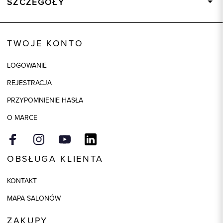
SZCZEGÓŁY
Wysyłka
Dostępny wkrótce
Kod produktu:
83919
TWOJE KONTO
Kolor
biały
LOGOWANIE
Model
regular
REJESTRACJA
Skład tkaniny
95% Poliester, 5% Elastan
PRZYPOMNIENIE HASŁA
O MARCE
OBSŁUGA KLIENTA
KONTAKT
MAPA SALONÓW
ZAKUPY