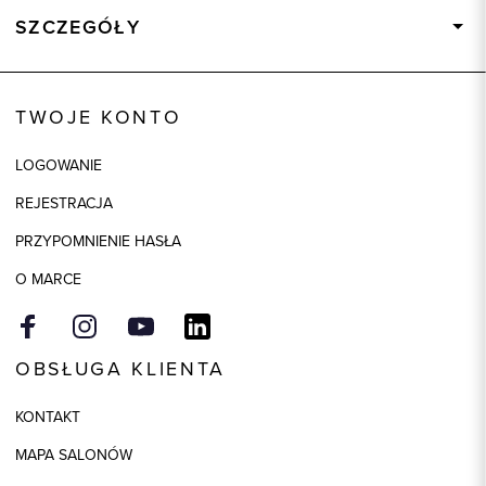
SZCZEGÓŁY
Wysyłka
Dostępny wkrótce
Kod produktu:
85052
TWOJE KONTO
Kolor
wielokolorowy
LOGOWANIE
Skład tkaniny
95% Poliester, 5% Elastan
REJESTRACJA
Składy podszewek
1: 100% Poliester
PRZYPOMNIENIE HASŁA
Model
regular
O MARCE
OBSŁUGA KLIENTA
KONTAKT
MAPA SALONÓW