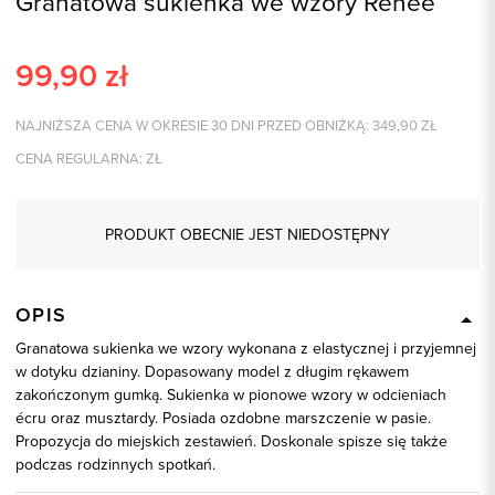
Granatowa sukienka we wzory Renee
99,90
zł
NAJNIŻSZA CENA W OKRESIE 30 DNI PRZED OBNIŻKĄ:
349,90
ZŁ
CENA REGULARNA:
ZŁ
PRODUKT OBECNIE JEST NIEDOSTĘPNY
OPIS
Granatowa sukienka we wzory wykonana z elastycznej i przyjemnej
w dotyku dzianiny. Dopasowany model z długim rękawem
zakończonym gumką. Sukienka w pionowe wzory w odcieniach
écru oraz musztardy. Posiada ozdobne marszczenie w pasie.
Propozycja do miejskich zestawień. Doskonale spisze się także
podczas rodzinnych spotkań.