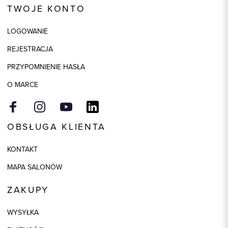
TWOJE KONTO
Kolor
czarny
LOGOWANIE
Skład tkaniny
88% Poliester, 12% Elastan
REJESTRACJA
Model
regular
PRZYPOMNIENIE HASŁA
O MARCE
OBSŁUGA KLIENTA
KONTAKT
MAPA SALONÓW
ZAKUPY
WYSYŁKA