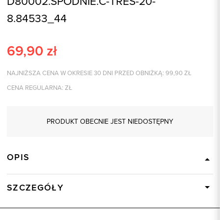
D80002.SPODNIE.C-TRES-20-
8.84533_44
69,90
zł
NAJNIŻSZA CENA W OKRESIE 30 DNI PRZED OBNIŻKĄ:
99,90
ZŁ
CENA REGULARNA:
ZŁ
PRODUKT OBECNIE JEST NIEDOSTĘPNY
OPIS
SZCZEGÓŁY
Wysyłka
Dostępny wkrótce
Kod produktu:
84533