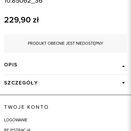
10.85062_36
229,90
zł
PRODUKT OBECNIE JEST NIEDOSTĘPNY
OPIS
SZCZEGÓŁY
Wysyłka
Dostępny wkrótce
Kod produktu:
85062
TWOJE KONTO
Kolor
czarny
LOGOWANIE
Skład tkaniny
73% Poliester, 21% Wiskoza, 6%
Elastan
REJESTRACJA