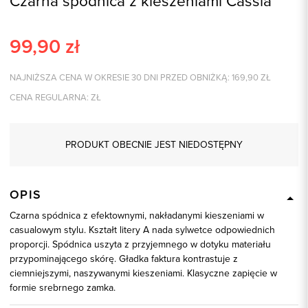
Czarna spódnica z kieszeniami Cassia
99,90
zł
NAJNIŻSZA CENA W OKRESIE 30 DNI PRZED OBNIŻKĄ:
169,90
ZŁ
CENA REGULARNA:
ZŁ
PRODUKT OBECNIE JEST NIEDOSTĘPNY
OPIS
Czarna spódnica z efektownymi, nakładanymi kieszeniami w
casualowym stylu. Kształt litery A nada sylwetce odpowiednich
proporcji. Spódnica uszyta z przyjemnego w dotyku materiału
przypominającego skórę. Gładka faktura kontrastuje z
ciemniejszymi, naszywanymi kieszeniami. Klasyczne zapięcie w
formie srebrnego zamka.