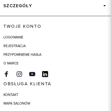
SZCZEGÓŁY
Wysyłka
Dostępny wkrótce
Kod produktu:
84464
TWOJE KONTO
Kolor
czarny
LOGOWANIE
Skład tkaniny
50% Poliester, 50% Poliuretan
REJESTRACJA
Model
regular
PRZYPOMNIENIE HASŁA
O MARCE
OBSŁUGA KLIENTA
KONTAKT
MAPA SALONÓW