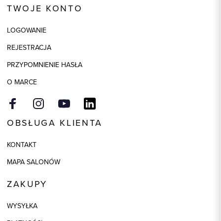
TWOJE KONTO
Skład tkaniny
53% Akryl, 29% Poliamid, 18%
Poliester
LOGOWANIE
Kolor
metaliczny
REJESTRACJA
Model
regular
PRZYPOMNIENIE HASŁA
O MARCE
OBSŁUGA KLIENTA
KONTAKT
MAPA SALONÓW
ZAKUPY
WYSYŁKA