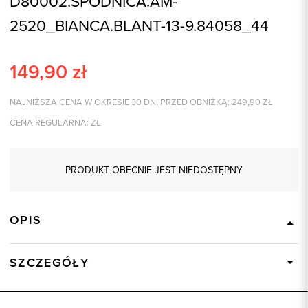
D80002.SPÓDNICA.AM-
2520_BIANCA.BLANT-13-9.84058_44
149,90
zł
NAJNIŻSZA CENA W OKRESIE 30 DNI PRZED OBNIŻKĄ:
249,90
ZŁ
CENA REGULARNA:
ZŁ
PRODUKT OBECNIE JEST NIEDOSTĘPNY
OPIS
SZCZEGÓŁY
Wysyłka
Dostępny wkrótce
Kod produktu:
84058