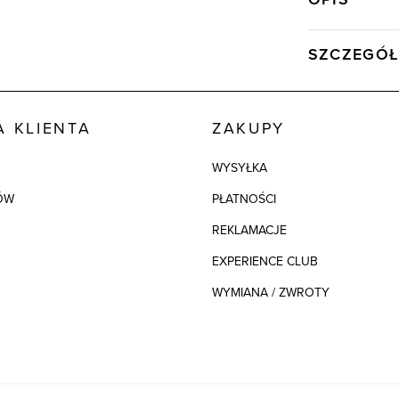
SZCZEGÓŁ
Wysyłka
Kod produktu:
 KLIENTA
ZAKUPY
Skład tkaniny
WYSYŁKA
Model
ÓW
PŁATNOŚCI
REKLAMACJE
EXPERIENCE CLUB
WYMIANA / ZWROTY