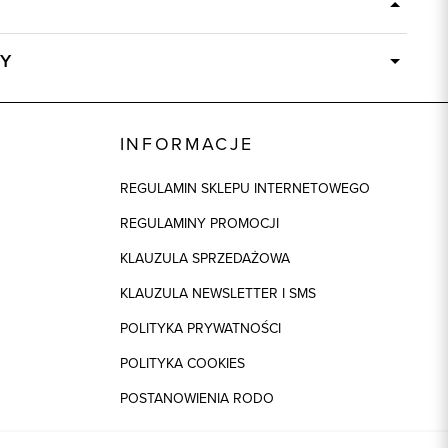
Y
Dostępny wkrótce
83276
INFORMACJE
Skład tkaniny zamieszczono wewnątrz
wyrobu na wszywce pielęgnacyjnej
REGULAMIN SKLEPU INTERNETOWEGO
regular
REGULAMINY PROMOCJI
KLAUZULA SPRZEDAŻOWA
KLAUZULA NEWSLETTER I SMS
POLITYKA PRYWATNOŚCI
POLITYKA COOKIES
POSTANOWIENIA RODO