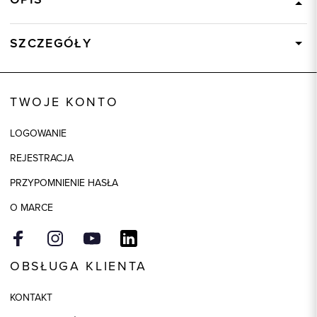
SZCZEGÓŁY
Wysyłka
Dostępny wkrótce
Kod produktu:
82609
TWOJE KONTO
Model
regular
LOGOWANIE
REJESTRACJA
PRZYPOMNIENIE HASŁA
O MARCE
OBSŁUGA KLIENTA
KONTAKT