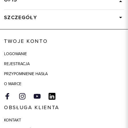
SZCZEGÓŁY
Wysyłka
Dostępny wkrótce
Kod produktu:
83163
TWOJE KONTO
Model
regular
LOGOWANIE
REJESTRACJA
PRZYPOMNIENIE HASŁA
O MARCE
OBSŁUGA KLIENTA
KONTAKT