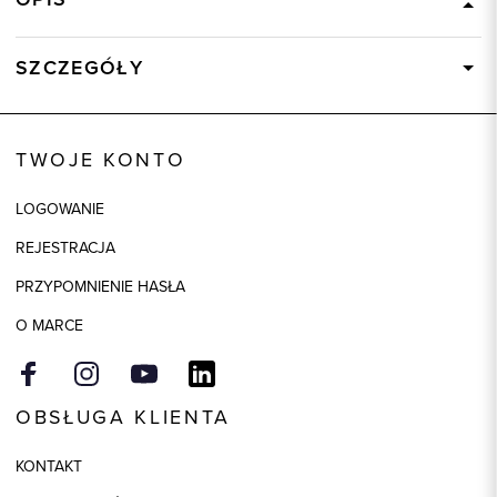
SZCZEGÓŁY
Wysyłka
Dostępny wkrótce
Kod produktu:
83163
TWOJE KONTO
Model
regular
LOGOWANIE
REJESTRACJA
PRZYPOMNIENIE HASŁA
O MARCE
OBSŁUGA KLIENTA
KONTAKT