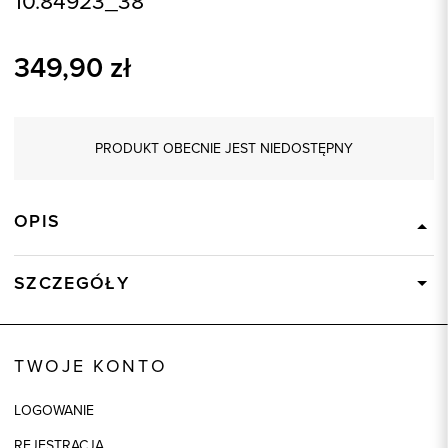
10.84923_38
349,90
zł
PRODUKT OBECNIE JEST NIEDOSTĘPNY
OPIS
SZCZEGÓŁY
Wysyłka
Dostępny wkrótce
Kod produktu:
84923
TWOJE KONTO
Kolor
brązowy
LOGOWANIE
Skład tkaniny
40% Poliakryl, 30% Wełna, 25%
Poliamid, 5% Inne włókna
REJESTRACJA