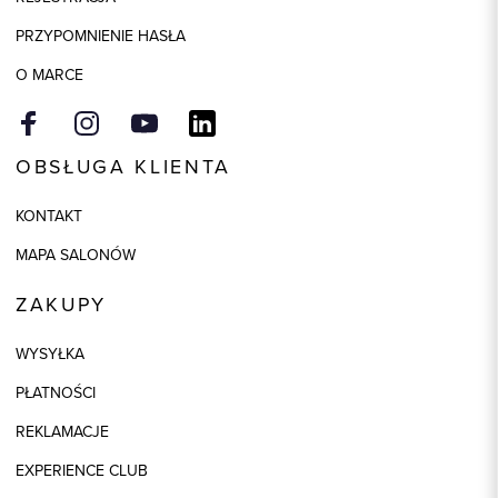
Składy podszewek
1: 100% Poliester
PRZYPOMNIENIE HASŁA
Model
regular
O MARCE
OBSŁUGA KLIENTA
KONTAKT
MAPA SALONÓW
ZAKUPY
WYSYŁKA
PŁATNOŚCI
REKLAMACJE
EXPERIENCE CLUB