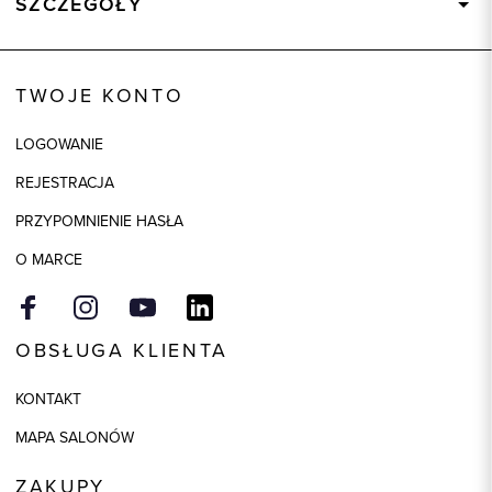
SZCZEGÓŁY
Wysyłka
Dostępny wkrótce
Kod produktu:
84922
TWOJE KONTO
Kolor
brązowy
LOGOWANIE
Skład tkaniny
40% Poliakryl, 30% Wełna, 25%
Poliamid, 5% Inne włókna
REJESTRACJA
Składy podszewek
1: 100% Poliester
PRZYPOMNIENIE HASŁA
Model
regular
O MARCE
OBSŁUGA KLIENTA
KONTAKT
MAPA SALONÓW
ZAKUPY